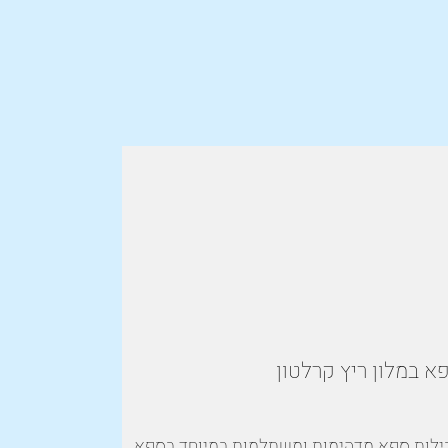
א במלון ריץ קרלטון
ילות ספא מדהימות ומשתלמות במיוחד בספא